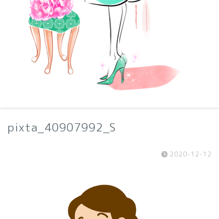
pixta_40907992_S
2020-12-12