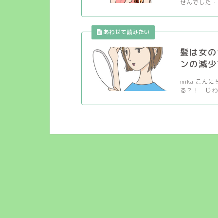
せんでした・・
髪は女の
ンの減少
mika こ
る？！ じわ