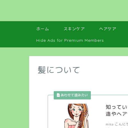
ホーム
スキンケア
ヘアケア
Hide Ads for Premium Members
髪について
知ってい
造やヘア
mika こ