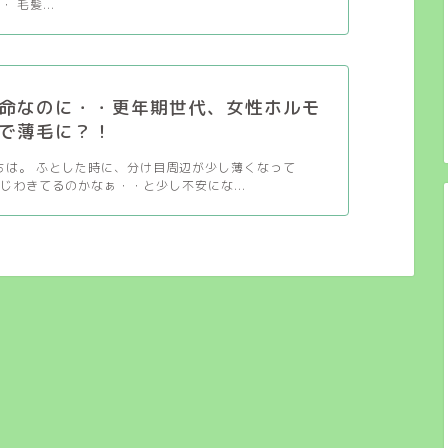
 毛髪...
命なのに・・更年期世代、女性ホルモ
で薄毛に？！
んにちは。 ふとした時に、分け目周辺が少し薄くなって
じわきてるのかなぁ・・と少し不安にな...