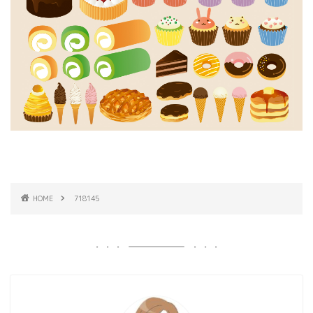
HOME
718145