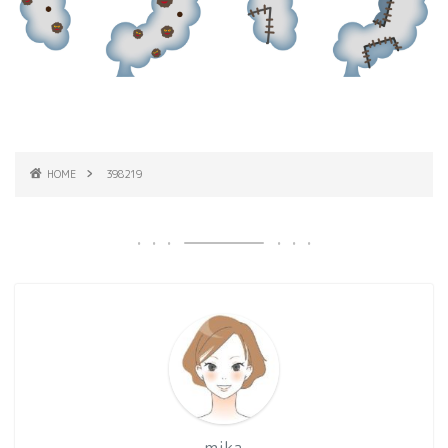
HOME
398219