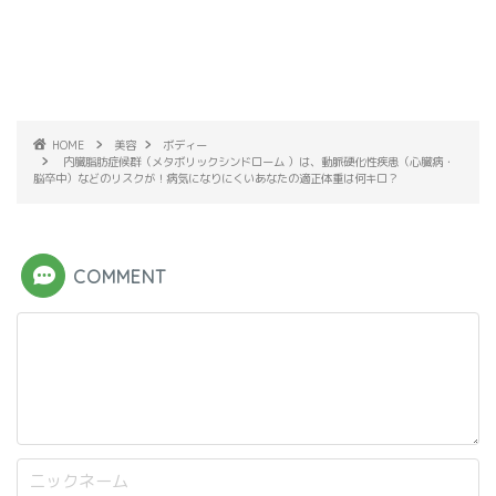
HOME
美容
ボディー
内臓脂肪症候群（メタボリックシンドローム ）は、動脈硬化性疾患（心臓病・
脳卒中）などのリスクが！病気になりにくいあなたの適正体重は何キロ？
COMMENT