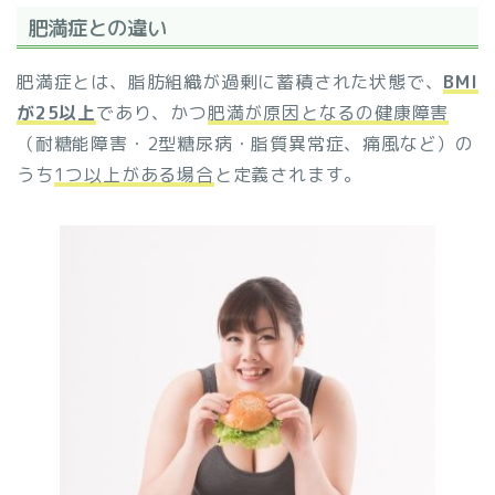
肥満症との違い
肥満症とは、脂肪組織が過剰に蓄積された状態で、
BMI
が25以上
であり、かつ
肥満が原因となるの健康障害
（耐糖能障害・2型糖尿病・脂質異常症、痛風など）の
うち
1つ以上がある場合
と定義されます。